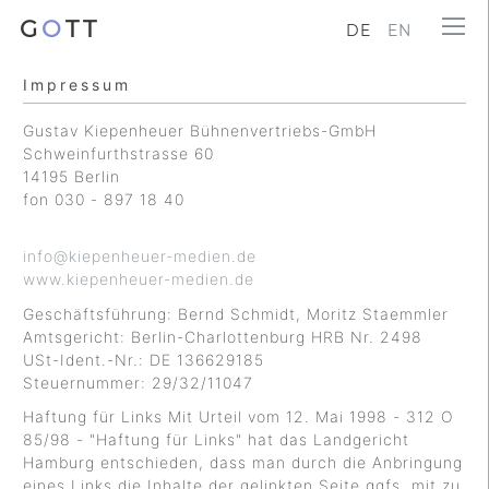
G
O
TT
DE
EN
Impressum
Gustav Kiepenheuer Bühnenvertriebs-GmbH
Schweinfurthstrasse 60
14195 Berlin
fon 030 - 897 18 40
info@kiepenheuer-medien.de
www.kiepenheuer-medien.de
Geschäftsführung: Bernd Schmidt, Moritz Staemmler
Amtsgericht: Berlin-Charlottenburg HRB Nr. 2498
USt-Ident.-Nr.: DE 136629185
Steuernummer: 29/32/11047
Haftung für Links Mit Urteil vom 12. Mai 1998 - 312 O
85/98 - "Haftung für Links" hat das Landgericht
Hamburg entschieden, dass man durch die Anbringung
eines Links die Inhalte der gelinkten Seite ggfs. mit zu