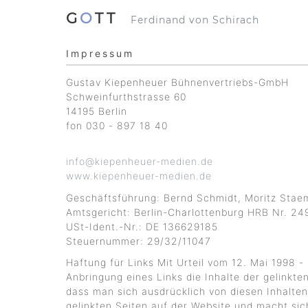
G
O
TT
Ferdinand von Schirach
Impressum
Gustav Kiepenheuer Bühnenvertriebs-GmbH
Schweinfurthstrasse 60
14195 Berlin
fon 030 - 897 18 40
info@kiepenheuer-medien.de
www.kiepenheuer-medien.de
Geschäftsführung: Bernd Schmidt, Moritz Stae
Amtsgericht: Berlin-Charlottenburg HRB Nr. 24
USt-Ident.-Nr.: DE 136629185
Steuernummer: 29/32/11047
Haftung für Links Mit Urteil vom 12. Mai 1998 
Anbringung eines Links die Inhalte der gelinkte
dass man sich ausdrücklich von diesen Inhalten d
gelinkten Seiten auf der Website und macht sich