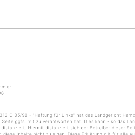
mmler
98
- 312 O 85/98 - "Haftung für Links" hat das Landgericht Ham
n Seite ggfs. mit zu verantworten hat. Dies kann - so das La
istanziert. Hiermit distanziert sich der Betreiber dieser Seit
 diese Inhalte nicht zu eigen. Diese Erklärung gilt für alle 