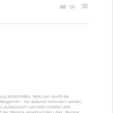
DE
EN
burg entschieden, dass man durch die
ndesgericht - nur dadurch verhindert werden,
e ausdrücklich von allen Inhalten aller
auf der Website angebrachten Links. Weitere